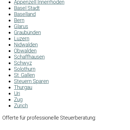
Appenzell Innerrhoden
Basel Stadt
Baselland
Bern
Glarus
Graubünden
Luzern
Nidwalden
Obwalden
Schaffhausen
Schwyz
Solothurn
St. Gallen
Steuern Sparen
Thurgau
Uri
Zug
Zürich
Offerte für professionelle Steuerberatung: