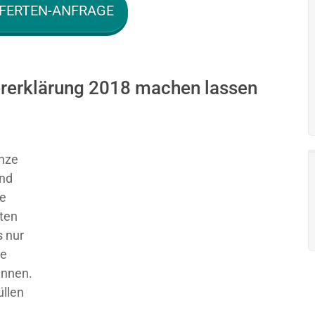
FERTEN-ANFRAGE
uererklärung 2018 machen lassen
nze
und
ie
sten
 nur
ge
ennen.
üllen