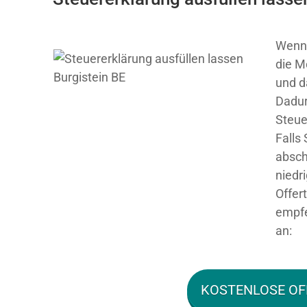
Wenn 
die M
und d
Dadur
Steue
Falls
absch
niedr
Offer
empfe
an:
KOSTENLOSE OF