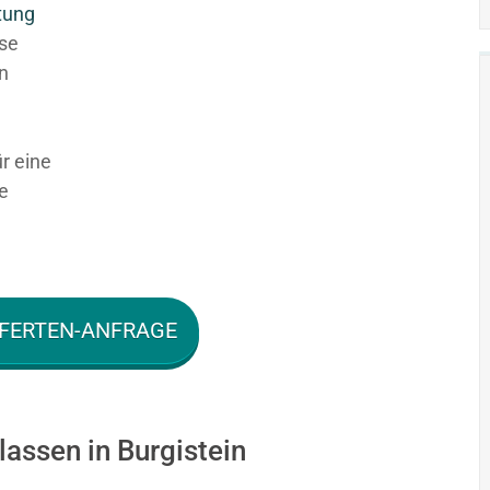
tung
ese
en
ür eine
e
FERTEN-ANFRAGE
lassen in Burgistein