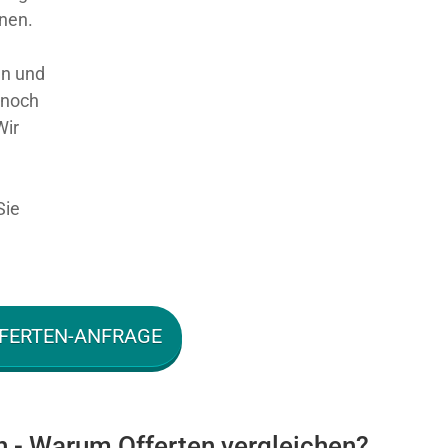
nnen.
en und
 noch
Wir
Sie
FERTEN-ANFRAGE
n - Warum Offerten vergleichen?