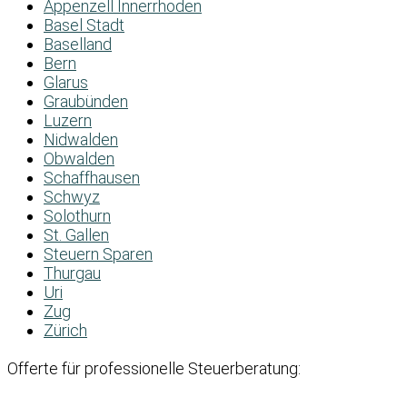
Appenzell Innerrhoden
Basel Stadt
Baselland
Bern
Glarus
Graubünden
Luzern
Nidwalden
Obwalden
Schaffhausen
Schwyz
Solothurn
St. Gallen
Steuern Sparen
Thurgau
Uri
Zug
Zürich
Offerte für professionelle Steuerberatung: