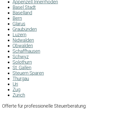
Appenzell Innerrhoden
Basel Stadt
Baselland
Bern
Glarus
Graubünden
Luzern
Nidwalden
Obwalden
Schaffhausen
Schwyz
Solothurn
St. Gallen
Steuern Sparen
Thurgau
Uri
Zug
Zürich
Offerte für professionelle Steuerberatung: