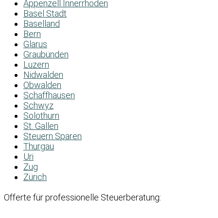
Appenzell Innerrhoden
Basel Stadt
Baselland
Bern
Glarus
Graubünden
Luzern
Nidwalden
Obwalden
Schaffhausen
Schwyz
Solothurn
St. Gallen
Steuern Sparen
Thurgau
Uri
Zug
Zürich
Offerte für professionelle Steuerberatung: