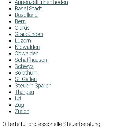
Appenzell Innerrhoden
Basel Stadt
Baselland
Bern
Glarus
Graubünden
Luzern
Nidwalden
Obwalden
Schaffhausen
Schwyz
Solothurn
St. Gallen
Steuern Sparen
Thurgau
Uri
Zug
Zürich
Offerte für professionelle Steuerberatung: