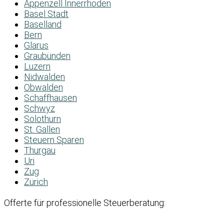
Appenzell Innerrhoden
Basel Stadt
Baselland
Bern
Glarus
Graubünden
Luzern
Nidwalden
Obwalden
Schaffhausen
Schwyz
Solothurn
St. Gallen
Steuern Sparen
Thurgau
Uri
Zug
Zürich
Offerte für professionelle Steuerberatung: