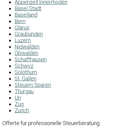
Appenzell Innerrhoden
Basel Stadt
Baselland
Bern
Glarus
Graubünden
Luzern
Nidwalden
Obwalden
Schaffhausen
Schwyz
Solothurn
St. Gallen
Steuern Sparen
Thurgau
Uri
Zug
Zürich
Offerte für professionelle Steuerberatung: