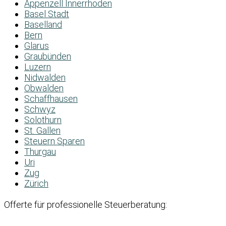
Appenzell Innerrhoden
Basel Stadt
Baselland
Bern
Glarus
Graubünden
Luzern
Nidwalden
Obwalden
Schaffhausen
Schwyz
Solothurn
St. Gallen
Steuern Sparen
Thurgau
Uri
Zug
Zürich
Offerte für professionelle Steuerberatung: