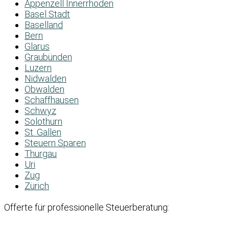
Appenzell Innerrhoden
Basel Stadt
Baselland
Bern
Glarus
Graubünden
Luzern
Nidwalden
Obwalden
Schaffhausen
Schwyz
Solothurn
St. Gallen
Steuern Sparen
Thurgau
Uri
Zug
Zürich
Offerte für professionelle Steuerberatung: