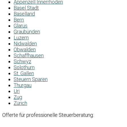
Appenzell Innerrhoden
Basel Stadt
Baselland
Bern
Glarus
Graubünden
Luzern
Nidwalden
Obwalden
Schaffhausen
Schwyz
Solothurn
St. Gallen
Steuern Sparen
Thurgau
Uri
Zug
Zürich
Offerte für professionelle Steuerberatung: