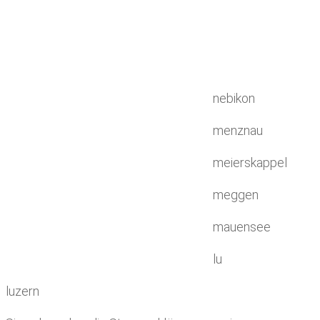
nebikon
menznau
meierskappel
meggen
mauensee
lu
luzern