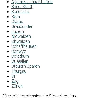
Appenzell Innerrhoden
Basel Stadt
Baselland
Bern
Glarus
Graubünden
Luzern
Nidwalden
Obwalden
Schaffhausen
Schwyz
Solothurn
St. Gallen
Steuern Sparen
Thurgau
Uri
Zug
Zürich
Offerte für professionelle Steuerberatung: