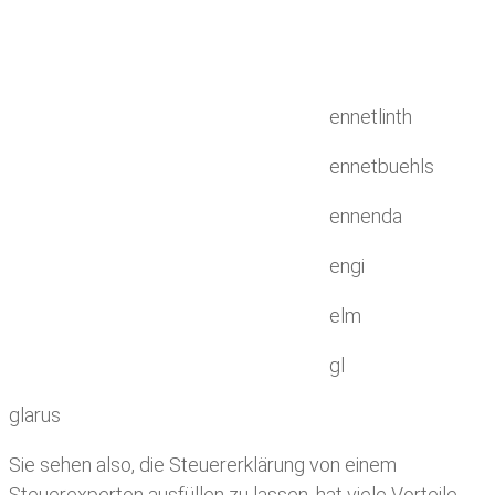
ennetlinth
ennetbuehls
ennenda
engi
elm
gl
glarus
Sie sehen also, die Steuererklärung von einem
Steuerexperten ausfüllen zu lassen, hat viele Vorteile.