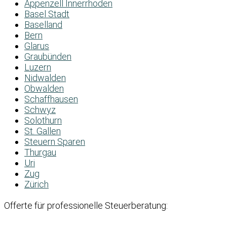
Appenzell Innerrhoden
Basel Stadt
Baselland
Bern
Glarus
Graubünden
Luzern
Nidwalden
Obwalden
Schaffhausen
Schwyz
Solothurn
St. Gallen
Steuern Sparen
Thurgau
Uri
Zug
Zürich
Offerte für professionelle Steuerberatung: