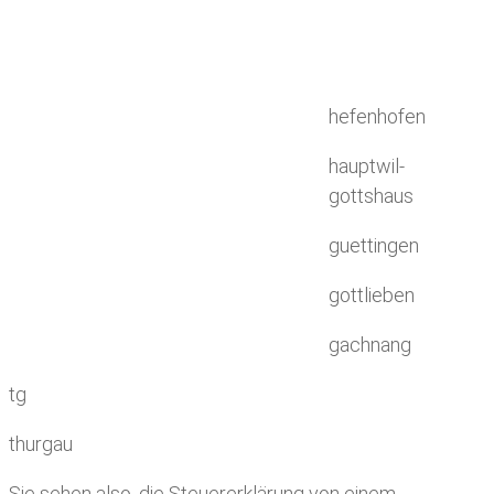
hefenhofen
hauptwil-
gottshaus
guettingen
gottlieben
gachnang
tg
thurgau
Sie sehen also, die Steuererklärung von einem