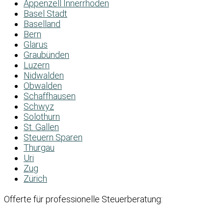
Appenzell Innerrhoden
Basel Stadt
Baselland
Bern
Glarus
Graubünden
Luzern
Nidwalden
Obwalden
Schaffhausen
Schwyz
Solothurn
St. Gallen
Steuern Sparen
Thurgau
Uri
Zug
Zürich
Offerte für professionelle Steuerberatung: