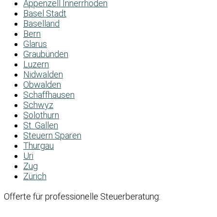
Appenzell Innerrhoden
Basel Stadt
Baselland
Bern
Glarus
Graubünden
Luzern
Nidwalden
Obwalden
Schaffhausen
Schwyz
Solothurn
St. Gallen
Steuern Sparen
Thurgau
Uri
Zug
Zürich
Offerte für professionelle Steuerberatung: