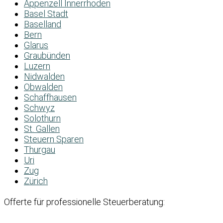
Appenzell Innerrhoden
Basel Stadt
Baselland
Bern
Glarus
Graubünden
Luzern
Nidwalden
Obwalden
Schaffhausen
Schwyz
Solothurn
St. Gallen
Steuern Sparen
Thurgau
Uri
Zug
Zürich
Offerte für professionelle Steuerberatung: