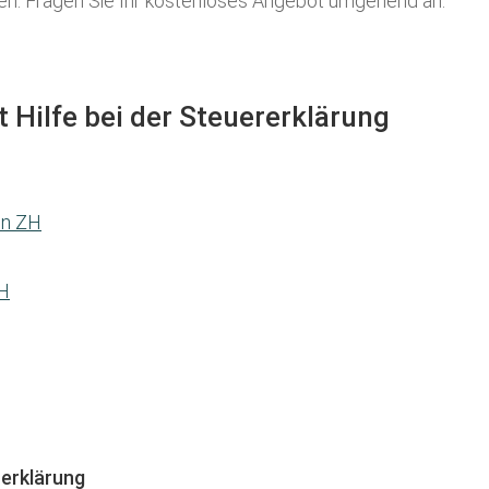
len. Fragen Sie Ihr kostenloses Angebot umgehend an:
 Hilfe bei der Steuererklärung
en ZH
ZH
erklärung