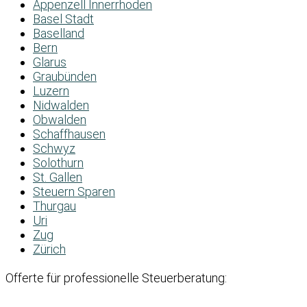
Appenzell Innerrhoden
Basel Stadt
Baselland
Bern
Glarus
Graubünden
Luzern
Nidwalden
Obwalden
Schaffhausen
Schwyz
Solothurn
St. Gallen
Steuern Sparen
Thurgau
Uri
Zug
Zürich
Offerte für professionelle Steuerberatung: