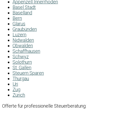
Appenzell Innerrhoden
Basel Stadt
Baselland
Bern
Glarus
Graubünden
Luzern
Nidwalden
Obwalden
Schaffhausen
Schwyz
Solothurn
St. Gallen
Steuern Sparen
Thurgau
Uri
Zug
Zürich
Offerte für professionelle Steuerberatung: