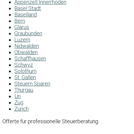
Appenzell Innerrhoden
Basel Stadt
Baselland
Bern
Glarus
Graubünden
Luzern
Nidwalden
Obwalden
Schaffhausen
Schwyz
Solothurn
St. Gallen
Steuern Sparen
Thurgau
Uri
Zug
Zürich
Offerte für professionelle Steuerberatung: