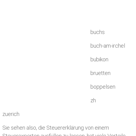
buchs
buch-am-irchel
bubikon
bruetten
boppelsen
zh
zuerich
Sie sehen also, die Steuererklärung von einem
Steuerexperten ausfüllen zu lassen, hat viele Vorteile.