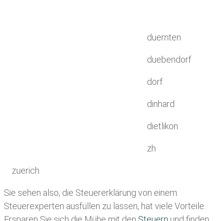
duernten
duebendorf
dorf
dinhard
dietlikon
zh
zuerich
Sie sehen also, die Steuererklärung von einem
Steuerexperten ausfüllen zu lassen, hat viele Vorteile.
Ersparen Sie sich die Mühe mit den
Steuern
und finden