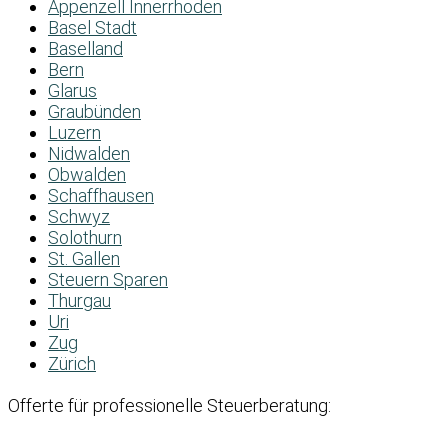
Appenzell Innerrhoden
Basel Stadt
Baselland
Bern
Glarus
Graubünden
Luzern
Nidwalden
Obwalden
Schaffhausen
Schwyz
Solothurn
St. Gallen
Steuern Sparen
Thurgau
Uri
Zug
Zürich
Offerte für professionelle Steuerberatung: