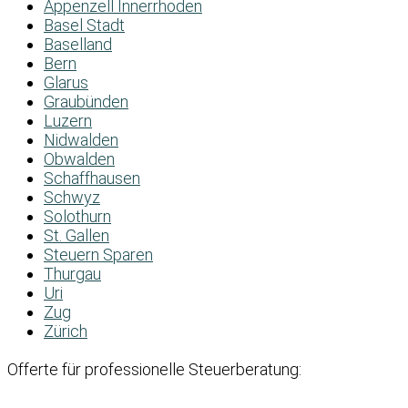
Appenzell Innerrhoden
Basel Stadt
Baselland
Bern
Glarus
Graubünden
Luzern
Nidwalden
Obwalden
Schaffhausen
Schwyz
Solothurn
St. Gallen
Steuern Sparen
Thurgau
Uri
Zug
Zürich
Offerte für professionelle Steuerberatung: