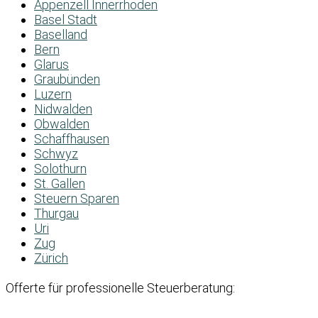
Appenzell Innerrhoden
Basel Stadt
Baselland
Bern
Glarus
Graubünden
Luzern
Nidwalden
Obwalden
Schaffhausen
Schwyz
Solothurn
St. Gallen
Steuern Sparen
Thurgau
Uri
Zug
Zürich
Offerte für professionelle Steuerberatung: