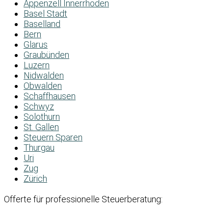
Appenzell Innerrhoden
Basel Stadt
Baselland
Bern
Glarus
Graubünden
Luzern
Nidwalden
Obwalden
Schaffhausen
Schwyz
Solothurn
St. Gallen
Steuern Sparen
Thurgau
Uri
Zug
Zürich
Offerte für professionelle Steuerberatung: