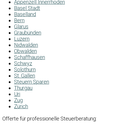
Appenzell Innerrhoden
Basel Stadt
Baselland
Bern
Glarus
Graubünden
Luzern
Nidwalden
Obwalden
Schaffhausen
Schwyz
Solothurn
St. Gallen
Steuern Sparen
Thurgau
Uri
Zug
Zürich
Offerte für professionelle Steuerberatung: