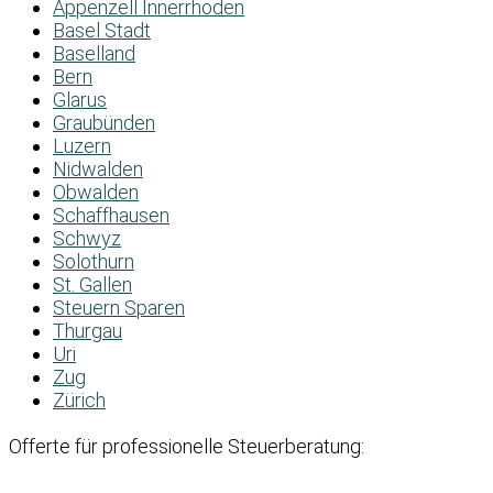
Appenzell Innerrhoden
Basel Stadt
Baselland
Bern
Glarus
Graubünden
Luzern
Nidwalden
Obwalden
Schaffhausen
Schwyz
Solothurn
St. Gallen
Steuern Sparen
Thurgau
Uri
Zug
Zürich
Offerte für professionelle Steuerberatung: