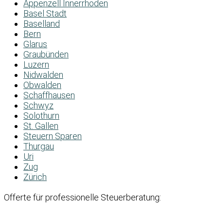
Appenzell Innerrhoden
Basel Stadt
Baselland
Bern
Glarus
Graubünden
Luzern
Nidwalden
Obwalden
Schaffhausen
Schwyz
Solothurn
St. Gallen
Steuern Sparen
Thurgau
Uri
Zug
Zürich
Offerte für professionelle Steuerberatung: