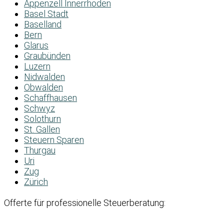
Appenzell Innerrhoden
Basel Stadt
Baselland
Bern
Glarus
Graubünden
Luzern
Nidwalden
Obwalden
Schaffhausen
Schwyz
Solothurn
St. Gallen
Steuern Sparen
Thurgau
Uri
Zug
Zürich
Offerte für professionelle Steuerberatung: