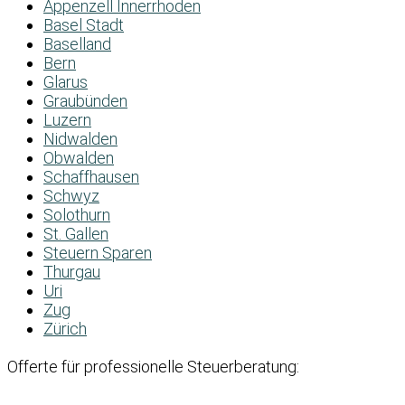
Appenzell Innerrhoden
Basel Stadt
Baselland
Bern
Glarus
Graubünden
Luzern
Nidwalden
Obwalden
Schaffhausen
Schwyz
Solothurn
St. Gallen
Steuern Sparen
Thurgau
Uri
Zug
Zürich
Offerte für professionelle Steuerberatung: