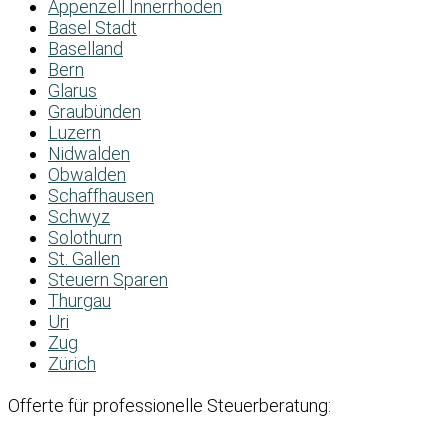
Appenzell Innerrhoden
Basel Stadt
Baselland
Bern
Glarus
Graubünden
Luzern
Nidwalden
Obwalden
Schaffhausen
Schwyz
Solothurn
St. Gallen
Steuern Sparen
Thurgau
Uri
Zug
Zürich
Offerte für professionelle Steuerberatung: