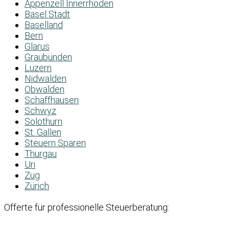
Appenzell Innerrhoden
Basel Stadt
Baselland
Bern
Glarus
Graubünden
Luzern
Nidwalden
Obwalden
Schaffhausen
Schwyz
Solothurn
St. Gallen
Steuern Sparen
Thurgau
Uri
Zug
Zürich
Offerte für professionelle Steuerberatung: