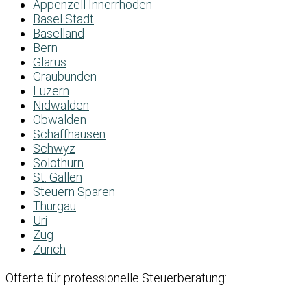
Appenzell Innerrhoden
Basel Stadt
Baselland
Bern
Glarus
Graubünden
Luzern
Nidwalden
Obwalden
Schaffhausen
Schwyz
Solothurn
St. Gallen
Steuern Sparen
Thurgau
Uri
Zug
Zürich
Offerte für professionelle Steuerberatung: