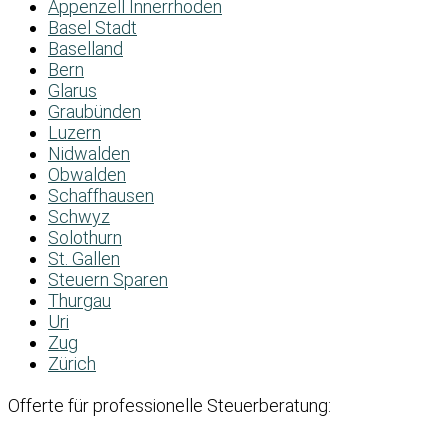
Appenzell Innerrhoden
Basel Stadt
Baselland
Bern
Glarus
Graubünden
Luzern
Nidwalden
Obwalden
Schaffhausen
Schwyz
Solothurn
St. Gallen
Steuern Sparen
Thurgau
Uri
Zug
Zürich
Offerte für professionelle Steuerberatung: