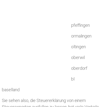
pfeffingen
ormalingen
oltingen
oberwil
oberdorf
bl
baselland
Sie sehen also, die Steuererklärung von einem
Steuerexperten ausfüllen zu lassen, hat viele Vorteile.