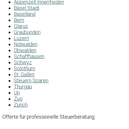
Appenzell Innerrhoden
Basel Stadt
Baselland
Bern
Glarus
Graubünden
Luzern
Nidwalden
Obwalden
Schaffhausen
Schwyz
Solothurn
St. Gallen
Steuern Sparen
Thurgau
Uri
Zug
Zürich
Offerte für professionelle Steuerberatung: