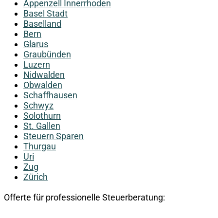
Appenzell Innerrhoden
Basel Stadt
Baselland
Bern
Glarus
Graubünden
Luzern
Nidwalden
Obwalden
Schaffhausen
Schwyz
Solothurn
St. Gallen
Steuern Sparen
Thurgau
Uri
Zug
Zürich
Offerte für professionelle Steuerberatung: