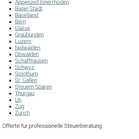
Appenzell Innerrhoden
Basel Stadt
Baselland
Bern
Glarus
Graubünden
Luzern
Nidwalden
Obwalden
Schaffhausen
Schwyz
Solothurn
St. Gallen
Steuern Sparen
Thurgau
Uri
Zug
Zürich
Offerte für professionelle Steuerberatung: