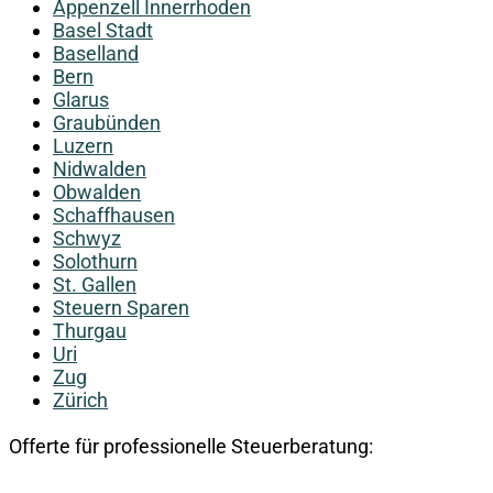
Appenzell Innerrhoden
Basel Stadt
Baselland
Bern
Glarus
Graubünden
Luzern
Nidwalden
Obwalden
Schaffhausen
Schwyz
Solothurn
St. Gallen
Steuern Sparen
Thurgau
Uri
Zug
Zürich
Offerte für professionelle Steuerberatung: