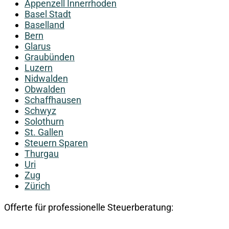
Appenzell Innerrhoden
Basel Stadt
Baselland
Bern
Glarus
Graubünden
Luzern
Nidwalden
Obwalden
Schaffhausen
Schwyz
Solothurn
St. Gallen
Steuern Sparen
Thurgau
Uri
Zug
Zürich
Offerte für professionelle Steuerberatung: