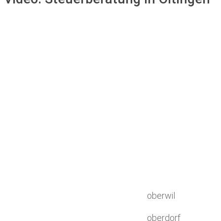
oberwil
oberdorf