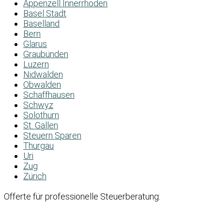
Appenzell Innerrhoden
Basel Stadt
Baselland
Bern
Glarus
Graubünden
Luzern
Nidwalden
Obwalden
Schaffhausen
Schwyz
Solothurn
St. Gallen
Steuern Sparen
Thurgau
Uri
Zug
Zürich
Offerte für professionelle Steuerberatung: