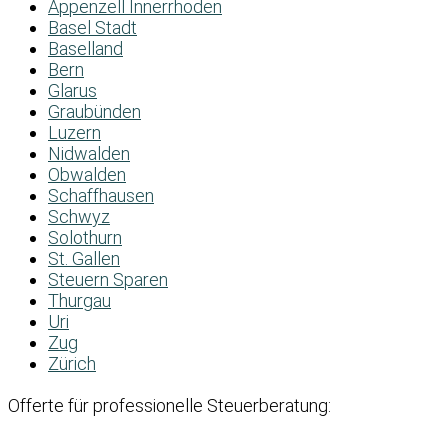
Appenzell Innerrhoden
Basel Stadt
Baselland
Bern
Glarus
Graubünden
Luzern
Nidwalden
Obwalden
Schaffhausen
Schwyz
Solothurn
St. Gallen
Steuern Sparen
Thurgau
Uri
Zug
Zürich
Offerte für professionelle Steuerberatung: