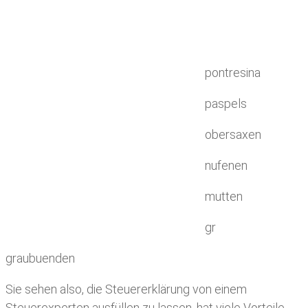
pontresina
paspels
obersaxen
nufenen
mutten
gr
graubuenden
Sie sehen also, die Steuererklärung von einem
Steuerexperten ausfüllen zu lassen, hat viele Vorteile.