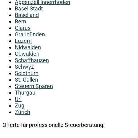
Appenzell Innerrhoden
Basel Stadt
Baselland
Bern
Glarus
Graubünden
Luzern
Nidwalden
Obwalden
Schaffhausen
Schwyz
Solothurn
St. Gallen
Steuern Sparen
Thurgau
Uri
Zug
Zürich
Offerte für professionelle Steuerberatung: