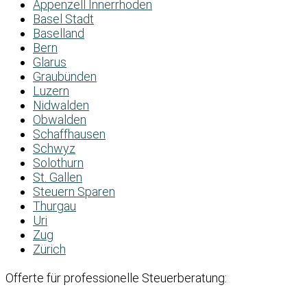
Appenzell Innerrhoden
Basel Stadt
Baselland
Bern
Glarus
Graubünden
Luzern
Nidwalden
Obwalden
Schaffhausen
Schwyz
Solothurn
St. Gallen
Steuern Sparen
Thurgau
Uri
Zug
Zürich
Offerte für professionelle Steuerberatung: