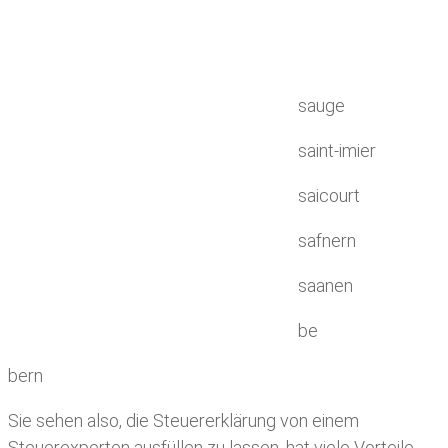
sauge
saint-imier
saicourt
safnern
saanen
be
bern
Sie sehen also, die Steuererklärung von einem
Steuerexperten ausfüllen zu lassen, hat viele Vorteile.