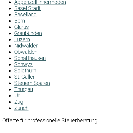
Appenzell Innerrhoden
Basel Stadt
Baselland
Bern
Glarus
Graubünden
Luzern
Nidwalden
Obwalden
Schaffhausen
Schwyz
Solothurn
St. Gallen
Steuern Sparen
Thurgau
Uri
Zug
Zürich
Offerte für professionelle Steuerberatung: