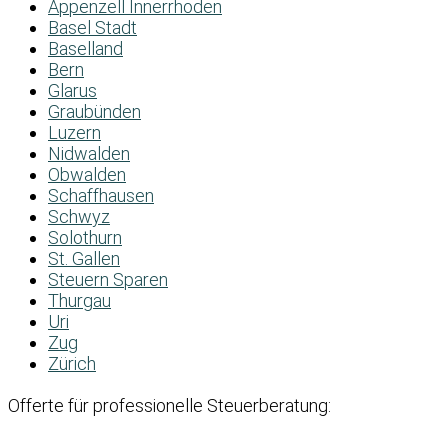
Appenzell Innerrhoden
Basel Stadt
Baselland
Bern
Glarus
Graubünden
Luzern
Nidwalden
Obwalden
Schaffhausen
Schwyz
Solothurn
St. Gallen
Steuern Sparen
Thurgau
Uri
Zug
Zürich
Offerte für professionelle Steuerberatung: