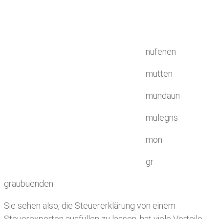
nufenen
mutten
mundaun
mulegns
mon
gr
graubuenden
Sie sehen also, die Steuererklärung von einem
Steuerexperten ausfüllen zu lassen, hat viele Vorteile.