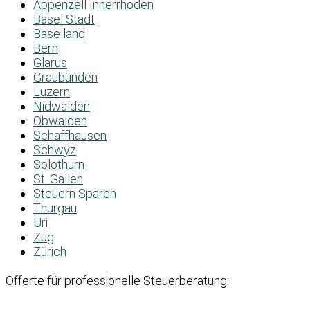
Appenzell Innerrhoden
Basel Stadt
Baselland
Bern
Glarus
Graubünden
Luzern
Nidwalden
Obwalden
Schaffhausen
Schwyz
Solothurn
St. Gallen
Steuern Sparen
Thurgau
Uri
Zug
Zürich
Offerte für professionelle Steuerberatung: