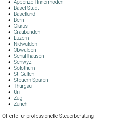
Appenzell Innerrhoden
Basel Stadt
Baselland
Bern
Glarus
Graubünden
Luzern
Nidwalden
Obwalden
Schaffhausen
Schwyz
Solothurn
St. Gallen
Steuern Sparen
Thurgau
Uri
Zug
Zürich
Offerte für professionelle Steuerberatung: