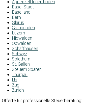
Appenzell Innerrhoden
Basel Stadt
Baselland
Bern
Glarus
Graubünden
Luzern
Nidwalden
Obwalden
Schaffhausen
Schwyz
Solothurn
St. Gallen
Steuern Sparen
Thurgau
Uri
Zug
Zürich
Offerte für professionelle Steuerberatung: