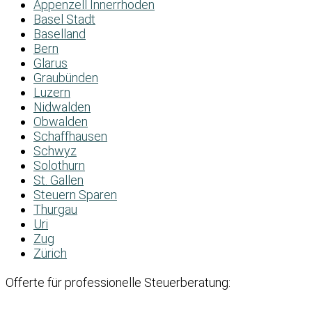
Appenzell Innerrhoden
Basel Stadt
Baselland
Bern
Glarus
Graubünden
Luzern
Nidwalden
Obwalden
Schaffhausen
Schwyz
Solothurn
St. Gallen
Steuern Sparen
Thurgau
Uri
Zug
Zürich
Offerte für professionelle Steuerberatung: