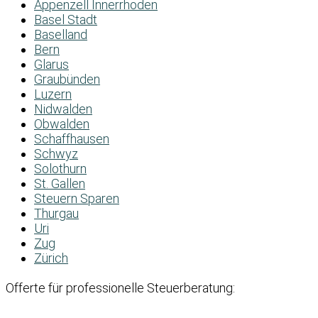
Appenzell Innerrhoden
Basel Stadt
Baselland
Bern
Glarus
Graubünden
Luzern
Nidwalden
Obwalden
Schaffhausen
Schwyz
Solothurn
St. Gallen
Steuern Sparen
Thurgau
Uri
Zug
Zürich
Offerte für professionelle Steuerberatung: